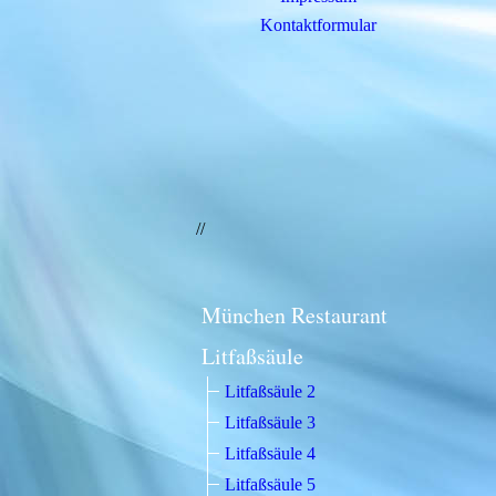
Kontaktformular
//
München Restaurant
Litfaßsäule
Litfaßsäule 2
Litfaßsäule 3
Litfaßsäule 4
Litfaßsäule 5