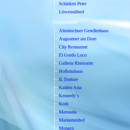
Schinken Peter
Löwenstüberl
Innenstadt
Altmünchner Gesellenhaus
Augustiner am Dom
City Restaurant
El Gordo Loco
Galleria Ristorante
Hofbräuhaus
IL Dottore
Kaiden Asia
Kennedy´s
Kork
Mamasita
Mariannenhof
Monaco