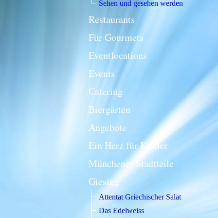
Sehen und gesehen werden
Restaurants
Für Gourmets
Eventlocations
Events
Catering
Biergärten
Angebote
Ein Herz für Kinder
Münchener Stadtteile
Giesing
Attentat Griechischer Salat
Das Edelweiss