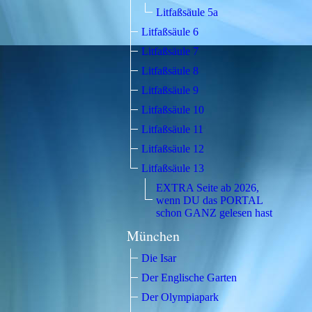
Litfaßsäule 5a
Litfaßsäule 6
Litfaßsäule 7
Litfaßsäule 8
Litfaßsäule 9
Litfaßsäule 10
Litfaßsäule 11
Litfaßsäule 12
Litfaßsäule 13
EXTRA Seite ab 2026,
wenn DU das PORTAL
schon GANZ gelesen hast
München
Die Isar
Der Englische Garten
Der Olympiapark