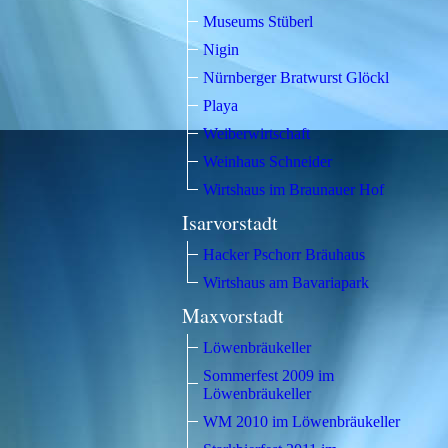
Museums Stüberl
Nigin
Nürnberger Bratwurst Glöckl
Playa
Weiberwirtschaft
Weinhaus Schneider
Wirtshaus im Braunauer Hof
Isarvorstadt
Hacker Pschorr Bräuhaus
Wirtshaus am Bavariapark
Maxvorstadt
Löwenbräukeller
Sommerfest 2009 im
Löwenbräukeller
WM 2010 im Löwenbräukeller