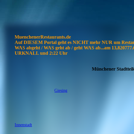
MuenchenerRestaurants.de
Auf DIESEM Portal geht es NICHT mehr NUR um Resta
WAS abgeht / WAS geht ab / geht WAS ab...am 13,82077
URKNALL und 2:22 Uhr
Münchener Stadttei
Giesing
Innenstadt