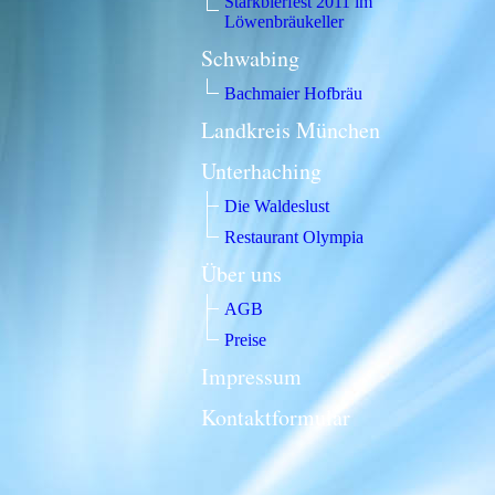
Starkbierfest 2011 im
Löwenbräukeller
Schwabing
Bachmaier Hofbräu
Landkreis München
Unterhaching
Die Waldeslust
Restaurant Olympia
Über uns
AGB
Preise
Impressum
Kontaktformular