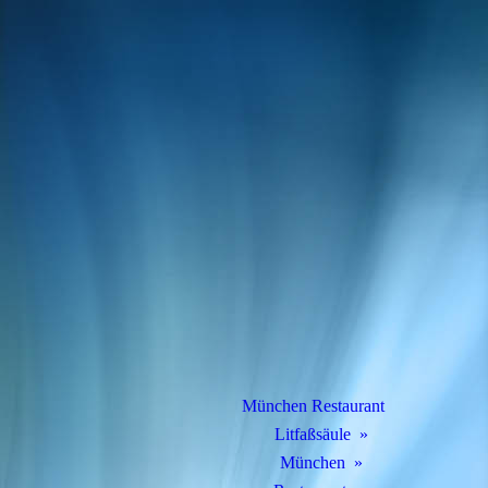
München Restaurant
Litfaßsäule
München