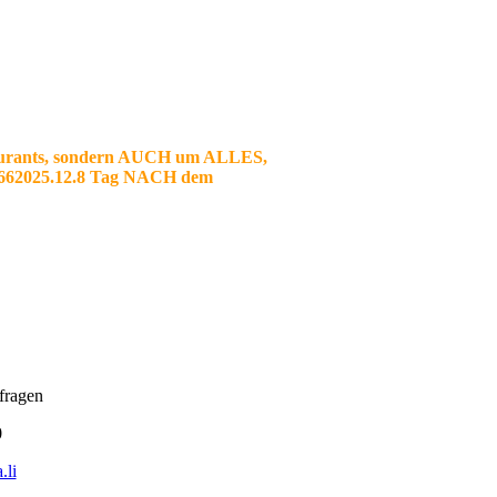
urants, sondern AUCH um ALLES,
7.662025.12.8 Tag NACH dem
fragen
0
.li