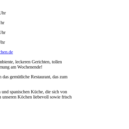
Uhr
Uhr
Uhr
Uhr
chen.de
iente, leckeren Gerichten, tollen
timmung am Wochenende!
h das gemütliche Restaurant, das zum
.
n und spanischen Küche, die sich von
n unseren Köchen liebevoll sowie frisch