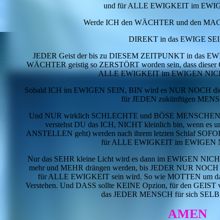
und für ALLE EWIGKEIT im EWIG
Werde ICH den WÄCHTER und den MA
DIREKT in das EWIGE SEIN
JEDER Geist der bis zu DIESEM ZEITPUNKT in das EW
WÄCHTER geistig so ZERSTÖRT worden sein, dass dieser GE
ALLE EWIGKEIT im EWIGEN NICHTS
Sobald ICH im EWIGEN SEIN, BIN wird es NUR NOCH 
für JEDEN zukünftigen MENS
Und NUR wirklich SCHLECHTE und BÖSE MENSCHEN (und
verstehst DU das ICH, NICHT kleinlich bin, wenn es
ANSTELLEN geht) werden nach ihrem letzten Schlaf SO
für ALLE EWIGKEIT im EWIGEN N
Nur das SEHR kleine Licht wird es dann im EWIGEN NICHTS
mehr und MEHR drängen werden, bis JEDER NUR N
für ALLE EWIGKEIT sein wird. So wie MOTTEN um da
Verstehen. Und DASS sollte KEINE Opzion, für den GEIS
das JEDER MENSCH für sich SELBST
AMEN