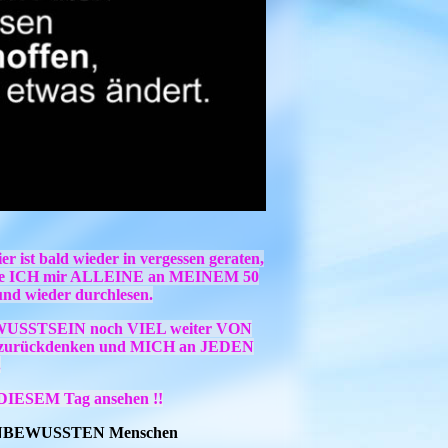
r ist bald wieder in vergessen geraten,
 die ICH mir ALLEINE an MEINEM 50
nd wieder durchlesen.
 BEWUSSTSEIN noch VIEL weiter VON
g zurückdenken und MICH an JEDEN
.
n DIESEM Tag ansehen !!
 UNBEWUSSTEN Menschen