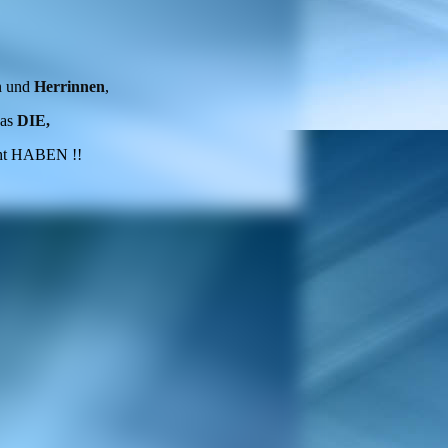
n
und
Herrinnen
,
was
DIE,
t HABEN !!