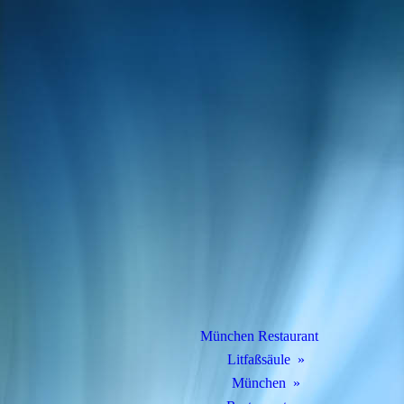
München Restaurant
Litfaßsäule
München