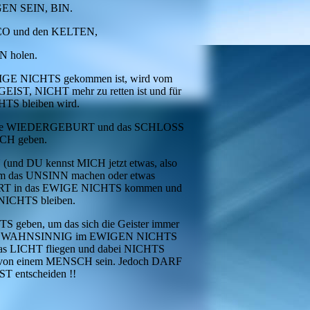
EN SEIN, BIN.
CO und den KELTEN,
 holen.
IGE NICHTS gekommen ist, wird vom
IST, NICHT mehr zu retten ist und für
 bleiben wird.
die WIEDERGEBURT und das SCHLOSS
CH geben.
 DU kennst MICH jetzt etwas, also
 um das UNSINN machen oder etwas
FORT in das EWIGE NICHTS kommen und
ICHTS bleiben.
 geben, um das sich die Geister immer
OCH WAHNSINNIG im EWIGEN NICHTS
s LICHT fliegen und dabei NICHTS
T von einem MENSCH sein. Jedoch DARF
 entscheiden !!