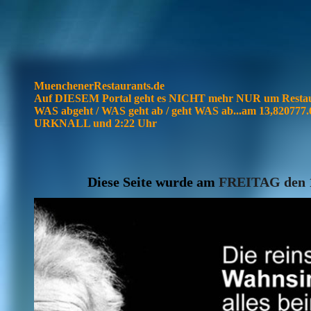
MuenchenerRestaurants.de
Auf DIESEM Portal geht es NICHT mehr NUR um Resta
WAS abgeht / WAS geht ab / geht WAS ab...am 13,82077
URKNALL und 2:22 Uhr
Diese Seite wurde am
FREITAG den 1