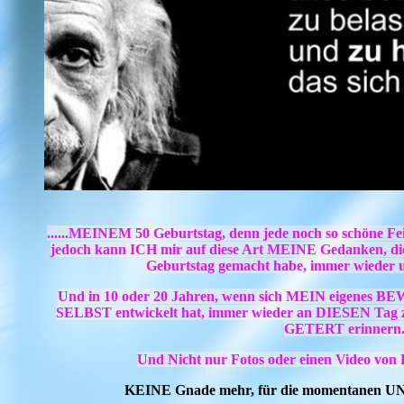
......MEINEM 50 Geburtstag, denn jede noch so schöne Feie
jedoch kann ICH mir auf diese Art MEINE Gedanken,
Geburtstag gemacht habe, immer wieder u
Und in 10 oder 20 Jahren, wenn sich MEIN eigenes
SELBST entwickelt hat, immer wieder an DIESEN Ta
GETERT erinnern
Und Nicht nur Fotos oder einen Video vo
KEINE Gnade mehr, für die momentanen