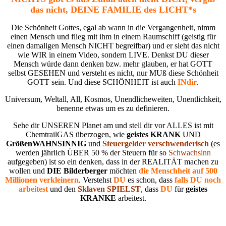
das nicht, DEINE FAMILIE des LICHT*s
Die Schönheit Gottes, egal ab wann in die Vergangenheit, nimm
einen Mensch und flieg mit ihm in einem Raumschiff (geistig für
einen damaligen Mensch NICHT begreifbar) und er sieht das nicht
wie WIR in einem Video, sondern LIVE. Denkst DU dieser
Mensch würde dann denken bzw. mehr glauben, er hat GOTT
selbst GESEHEN und versteht es nicht, nur MUß diese Schönheit
GOTT sein. Und diese SCHÖNHEIT ist auch
INdir
.
Universum, Weltall, All, Kosmos, Unendlicheweiten, Unentlichkeit,
benenne etwas um es zu definieren.
Sehe dir UNSEREN Planet am und stell dir vor ALLES ist mit
ChemtrailGAS überzogen, wie
geistes KRANK
UND
GrößenWAHNSINNIG
und
Steuergelder verschwenderisch
(es
werden jährlich ÜBER 50 % der Steuern für so
Schwachsinn
aufgegeben) ist so ein denken, dass in der REALITÄT machen zu
wollen und
DIE Bilderberger
möchten
die Menschheit auf 500
Millionen verkleinern
. Verstehst
DU
es schon, dass
falls DU noch
arbeitest
und den
Sklaven SPIELST
, dass
DU
für
geistes
KRANKE
arbeitest.