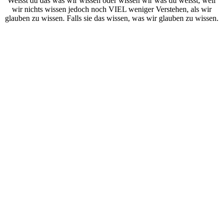
Weisst du das was wir wissen oder wissen wir was du weisst, weil
wir nichts wissen jedoch noch VIEL weniger Verstehen, als wir
glauben zu wissen. Falls sie das wissen, was wir glauben zu wissen.