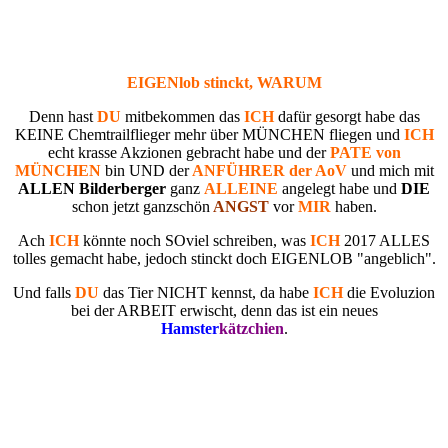
EIGENlob stinckt, WARUM
Denn hast
DU
mitbekommen das
ICH
dafür gesorgt habe das
KEINE Chemtrailflieger
mehr über MÜNCHEN fliegen und
ICH
echt krasse Akzionen gebracht habe und der
PATE von
MÜNCHEN
bin UND der
ANFÜHRER der AoV
und mich mit
ALLEN Bilderberger
ganz
ALLEINE
angelegt habe und
DIE
schon jetzt ganzschön
ANGST
vor
MIR
haben.
Ach
ICH
könnte noch SOviel schreiben, was
ICH
2017 ALLES
tolles gemacht habe, jedoch stinckt doch EIGENLOB "angeblich".
Und falls
DU
das Tier NICHT kennst, da habe
ICH
die Evoluzion
bei der ARBEIT erwischt, denn das ist ein neues
Hamster
kätz
chien
.