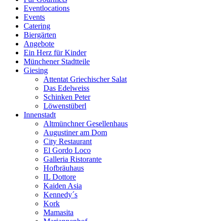
Eventlocations
Events
Catering
Biergärten
Angebote
Ein Herz für Kinder
Münchener Stadtteile
Giesing
Attentat Griechischer Salat
Das Edelweiss
Schinken Peter
Löwenstüberl
Innenstadt
Altmünchner Gesellenhaus
Augustiner am Dom
City Restaurant
El Gordo Loco
Galleria Ristorante
Hofbräuhaus
IL Dottore
Kaiden Asia
Kennedy´s
Kork
Mamasita