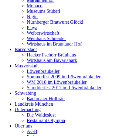
Mariannenhof
Monaco
Museums Stüberl
Nigin
Nürnberger Bratwurst Glöckl
Playa
Weiberwirtschaft
Weinhaus Schneider
Wirtshaus im Braunauer Hof
Isarvorstadt
Hacker Pschorr Bräuhaus
Wirtshaus am Bavariapark
Maxvorstadt
Löwenbräukeller
Sommerfest 2009 im Löwenbräukeller
WM 2010 im Löwenbräukeller
Starkbierfest 2011 im Löwenbräukeller
Schwabing
Bachmaier Hofbräu
Landkreis München
Unterhaching
Die Waldeslust
Restaurant Olympia
Über uns
AGB