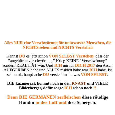
Alles NUR eine Verschwörung für unbewusste Menschen, die
NICHTS sehen und NICHTS Verstehen
Kannst
DU
es jetzt schon
VON SELBST Verstehen
, dass der
"angebliche verschwörungs" Krieg KEINE "Verschwörung"
sondern REALITÄT war. Und
ICH
mir für
DICH 2017
den Arsch
AUFGERIßEN habe und ALLES reskiert habe was
ICH
habe. Ist
schon ok, hauptsache
DU
versteht mal etwas
VON SELBST
.
DIE kazmierzak kommt noch in den
KNAST
und VIELE
Bilderberger, dafür sorge
ICH
schon noch
!!
Denn DIE GERMANEN zerfleischen
diese räudige
Hündin
in der Luft und
ihre Schergen
.