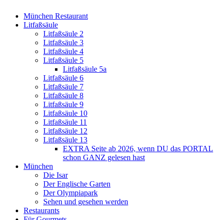
München Restaurant
Litfaßsäule
Litfaßsäule 2
Litfaßsäule 3
Litfaßsäule 4
Litfaßsäule 5
Litfaßsäule 5a
Litfaßsäule 6
Litfaßsäule 7
Litfaßsäule 8
Litfaßsäule 9
Litfaßsäule 10
Litfaßsäule 11
Litfaßsäule 12
Litfaßsäule 13
EXTRA Seite ab 2026, wenn DU das PORTAL
schon GANZ gelesen hast
München
Die Isar
Der Englische Garten
Der Olympiapark
Sehen und gesehen werden
Restaurants
Für Gourmets