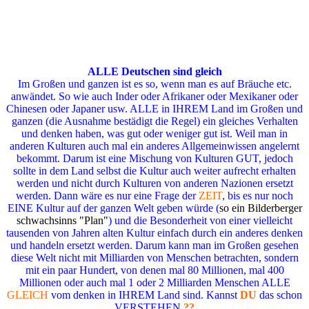
ALLE Deutschen sind gleich
Im Großen und ganzen ist es so, wenn man es auf Bräuche etc.
anwändet. So wie auch Inder oder Afrikaner oder Mexikaner oder
Chinesen oder Japaner usw. ALLE in IHREM Land im Großen und
ganzen (die Ausnahme bestädigt die Regel) ein gleiches Verhalten
und denken haben, was gut oder weniger gut ist. Weil man in
anderen Kulturen auch mal ein anderes Allgemeinwissen angelernt
bekommt. Darum ist eine Mischung von Kulturen GUT, jedoch
sollte in dem Land selbst die Kultur auch weiter aufrecht erhalten
werden und nicht durch Kulturen von anderen Nazionen ersetzt
werden. Dann wäre es nur eine Frage der
ZEIT
, bis es nur noch
EINE Kultur auf der ganzen Welt geben würde (
so ein Bilderberger
schwachsinns "Plan"
) und die Besonderheit von einer vielleicht
tausenden von Jahren alten Kultur einfach durch ein anderes denken
und handeln ersetzt werden. Darum kann man im Großen gesehen
diese Welt nicht mit Milliarden von Menschen betrachten, sondern
mit ein paar Hundert, von denen mal 80 Millionen, mal 400
Millionen oder auch mal 1 oder 2 Milliarden Menschen ALLE
GLEICH
vom denken in IHREM Land sind. Kannst
DU
das schon
VERSTEHEN
??