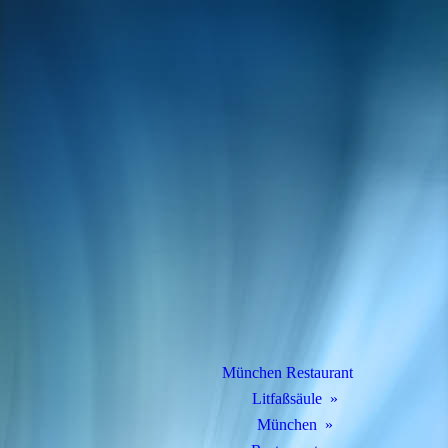
München Restaurant
Litfaßsäule
München