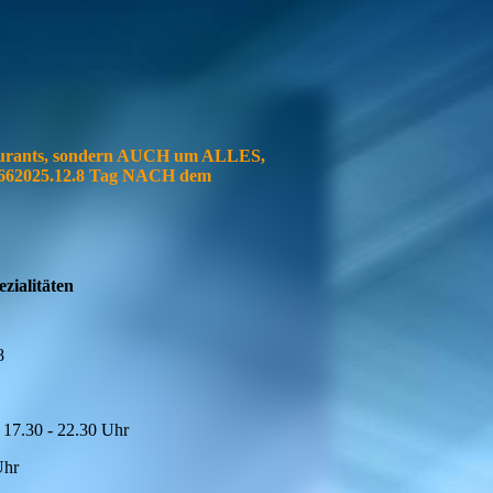
urants, sondern AUCH um ALLES,
7.662025.12.8 Tag NACH dem
zialitäten
8
 17.30 - 22.30 Uhr
Uhr