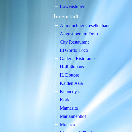
Löwenstüberl
Innenstadt
Altmünchner Gesellenhaus
Augustiner am Dom
City Restaurant
El Gordo Loco
Galleria Ristorante
Hofbräuhaus
IL Dottore
Kaiden Asia
Kennedy´s
Kork
Mamasita
Mariannenhof
Monaco