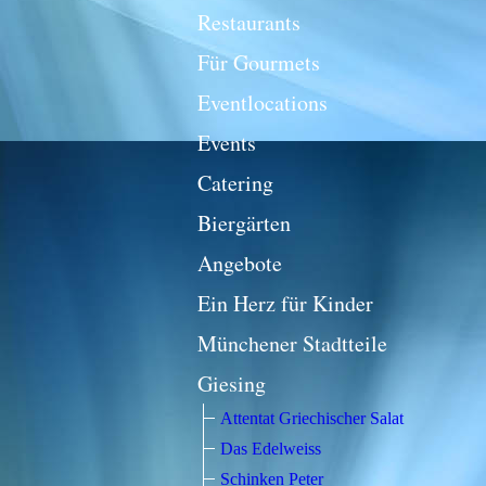
Restaurants
Für Gourmets
Eventlocations
Events
Catering
Biergärten
Angebote
Ein Herz für Kinder
Münchener Stadtteile
Giesing
Attentat Griechischer Salat
Das Edelweiss
Schinken Peter