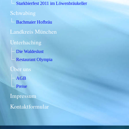
Starkbierfest 2011 im Löwenbräukeller
Schwabing
Bachmaier Hofbräu
Landkreis München
Unterhaching
Die Waldeslust
Restaurant Olympia
Über uns
AGB
Preise
Impressum
Kontaktformular