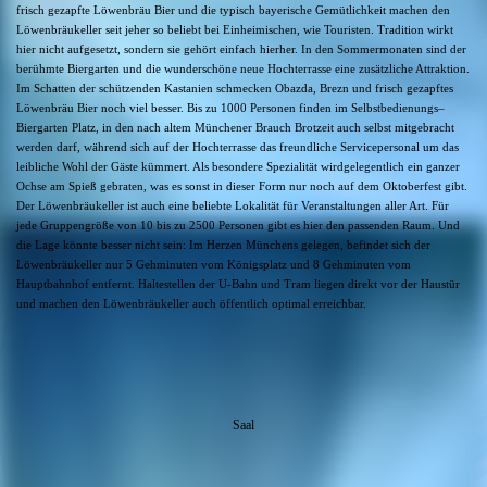
frisch gezapfte Löwenbräu Bier und die typisch bayerische Gemütlichkeit machen den
Löwenbräukeller seit jeher so beliebt bei Einheimischen, wie Touristen. Tradition wirkt
hier nicht aufgesetzt, sondern sie gehört einfach hierher. In den Sommermonaten sind der
berühmte Biergarten und die wunderschöne neue Hochterrasse eine zusätzliche Attraktion.
Im Schatten der schützenden Kastanien schmecken Obazda, Brezn und frisch gezapftes
Löwenbräu Bier noch viel besser. Bis zu 1000 Personen finden im Selbstbedienungs–
Biergarten Platz, in den nach altem Münchener Brauch Brotzeit auch selbst mitgebracht
werden darf, während sich auf der Hochterrasse das freundliche Servicepersonal um das
leibliche Wohl der Gäste kümmert. Als besondere Spezialität wirdgelegentlich ein ganzer
Ochse am Spieß gebraten, was es sonst in dieser Form nur noch auf dem Oktoberfest gibt.
Der Löwenbräukeller ist auch eine beliebte Lokalität für Veranstaltungen aller Art. Für
jede Gruppengröße von 10 bis zu 2500 Personen gibt es hier den passenden Raum. Und
die Lage könnte besser nicht sein: Im Herzen Münchens gelegen, befindet sich der
Löwenbräukeller nur 5 Gehminuten vom Königsplatz und 8 Gehminuten vom
Hauptbahnhof entfernt. Haltestellen der U-Bahn und Tram liegen direkt vor der Haustür
und machen den Löwenbräukeller auch öffentlich optimal erreichbar.
Saal