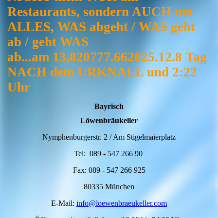
Restaurants, sondern AUCH um
ALLES, WAS abgeht / WAS geht
ab / geht WAS
ab...am 13,820777.662025.12.8 Tag
NACH dem URKNALL und 2:22
Uhr
Bayrisch
Löwenbräukeller
Nymphenburgerstr. 2 / Am Stigelmaierplatz
Tel: 089 - 547 266 90
Fax: 089 - 547 266 925
80335 München
E-Mail:
info@loewenbraeukeller.com