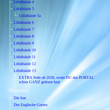
Litfaßsäule 4
Litfaßsäule 5
Litfaßsäule 5a
Litfaßsäule 6
Litfaßsäule 7
Litfaßsäule 8
Litfaßsäule 9
Litfaßsäule 10
Litfaßsäule 11
Litfaßsäule 12
Litfaßsäule 13
EXTRA Seite ab 2026, wenn DU das PORTAL
schon GANZ gelesen hast
München
Die Isar
Der Englische Garten