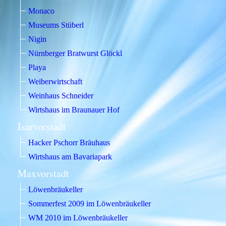
Monaco
Museums Stüberl
Nigin
Nürnberger Bratwurst Glöckl
Playa
Weiberwirtschaft
Weinhaus Schneider
Wirtshaus im Braunauer Hof
Isarvorstadt
Hacker Pschorr Bräuhaus
Wirtshaus am Bavariapark
Maxvorstadt
Löwenbräukeller
Sommerfest 2009 im Löwenbräukeller
WM 2010 im Löwenbräukeller