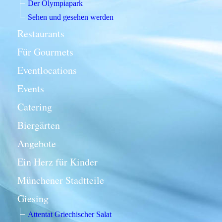
Der Olympiapark
Sehen und gesehen werden
Restaurants
Für Gourmets
Eventlocations
Events
Catering
Biergärten
Angebote
Ein Herz für Kinder
Münchener Stadtteile
Giesing
Attentat Griechischer Salat