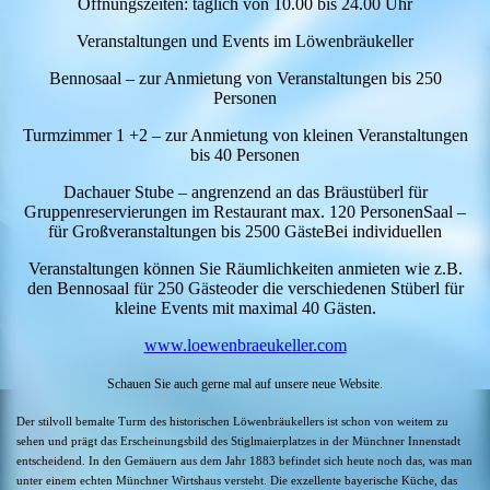
Öffnungszeiten: täglich von 10.00 bis 24.00 Uhr
Veranstaltungen und Events im Löwenbräukeller
Bennosaal – zur Anmietung von Veranstaltungen bis 250
Personen
Turmzimmer 1 +2 – zur Anmietung von kleinen Veranstaltungen
bis 40 Personen
Dachauer Stube – angrenzend an das Bräustüberl für
Gruppenreservierungen im Restaurant max. 120 PersonenSaal –
für Großveranstaltungen bis 2500 GästeBei individuellen
Veranstaltungen können Sie Räumlichkeiten anmieten wie z.B.
den Bennosaal für 250 Gästeoder die verschiedenen Stüberl für
kleine Events mit maximal 40 Gästen.
www.loewenbraeukeller.com
Schauen Sie auch gerne mal auf unsere neue Website.
Der stilvoll bemalte Turm des historischen Löwenbräukellers ist schon von weitem zu
sehen und prägt das Erscheinungsbild des Stiglmaierplatzes in der Münchner Innenstadt
entscheidend. In den Gemäuern aus dem Jahr 1883 befindet sich heute noch das, was man
unter einem echten Münchner Wirtshaus versteht. Die exzellente bayerische Küche, das