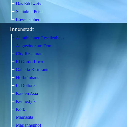
Das Edelweiss
Schinken Peter
Löwenstüberl
Innenstadt
Altmünchner Gesellenhaus
Augustiner am Dom
City Restaurant
El Gordo Loco
Galleria Ristorante
Hofbräuhaus
IL Dottore
Kaiden Asia
Kennedy´s
Kork
Mamasita
Mariannenhof