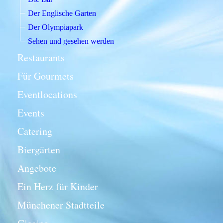
Der Englische Garten
Der Olympiapark
Sehen und gesehen werden
Restaurants
Für Gourmets
Eventlocations
Events
Catering
Biergärten
Angebote
Ein Herz für Kinder
Münchener Stadtteile