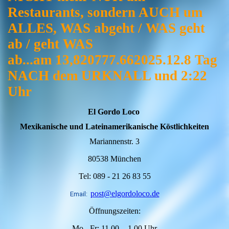
Restaurants, sondern AUCH um
ALLES, WAS abgeht / WAS geht
ab / geht WAS
ab...am 13,820777.662025.12.8 Tag
NACH dem URKNALL und 2:22
Uhr
El Gordo Loco
Mexikanische und Lateinamerikanische Köstlichkeiten
Mariannenstr. 3
80538 München
Tel: 089 - 21 26 83 55
post@elgordoloco.de
Email:
Öffnungszeiten:
Mo - Fr: 11.00 - 1.00 Uhr