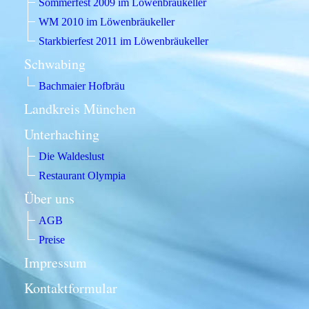
Sommerfest 2009 im Löwenbräukeller
WM 2010 im Löwenbräukeller
Starkbierfest 2011 im Löwenbräukeller
Schwabing
Bachmaier Hofbräu
Landkreis München
Unterhaching
Die Waldeslust
Restaurant Olympia
Über uns
AGB
Preise
Impressum
Kontaktformular