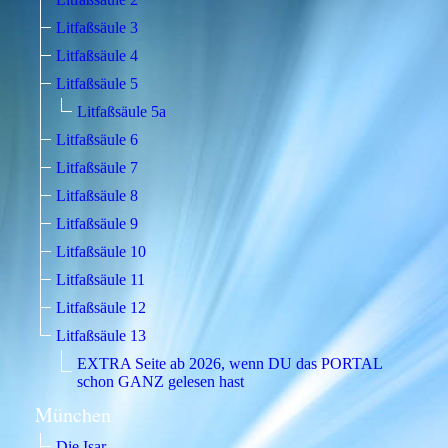
Litfaßsäule 3
Litfaßsäule 4
Litfaßsäule 5
Litfaßsäule 5a
Litfaßsäule 6
Litfaßsäule 7
Litfaßsäule 8
Litfaßsäule 9
Litfaßsäule 10
Litfaßsäule 11
Litfaßsäule 12
Litfaßsäule 13
EXTRA Seite ab 2026, wenn DU das PORTAL
schon GANZ gelesen hast
München
Die Isar