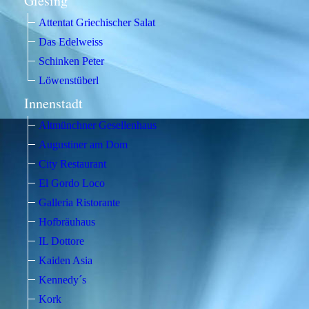
Giesing
Attentat Griechischer Salat
Das Edelweiss
Schinken Peter
Löwenstüberl
Innenstadt
Altmünchner Gesellenhaus
Augustiner am Dom
City Restaurant
El Gordo Loco
Galleria Ristorante
Hofbräuhaus
IL Dottore
Kaiden Asia
Kennedy´s
Kork