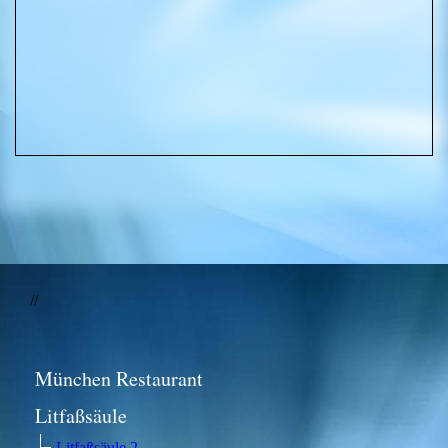
//
München Restaurant
Litfaßsäule
Litfaßsäule 2