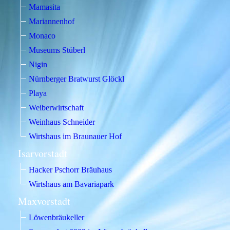
Mamasita
Mariannenhof
Monaco
Museums Stüberl
Nigin
Nürnberger Bratwurst Glöckl
Playa
Weiberwirtschaft
Weinhaus Schneider
Wirtshaus im Braunauer Hof
Isarvorstadt
Hacker Pschorr Bräuhaus
Wirtshaus am Bavariapark
Maxvorstadt
Löwenbräukeller