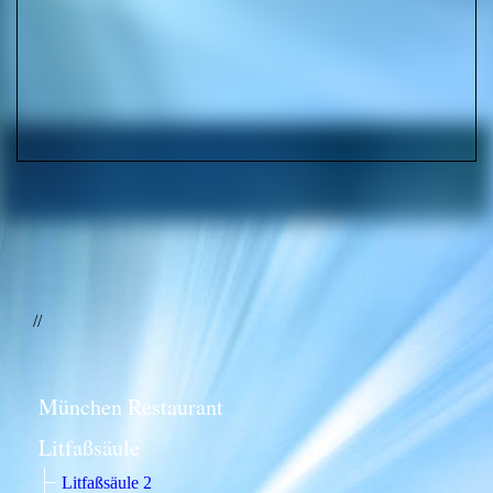
//
München Restaurant
Litfaßsäule
Litfaßsäule 2