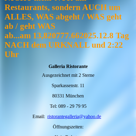
Restaurants, sondern AUCH um
ALLES, WAS abgeht / WAS geht
ab / geht WAS
ab...am 13,820777.662025.12.8 Tag
NACH dem URKNALL und 2:22
Uhr
Galleria Ristorante
Ausgezeichnet mit 2 Sterne
Sparkassenstr. 11
80331 München
Tel: 089 - 29 79 95
Email:
ristorantegalleria@yahoo.de
Öffnungszeiten: