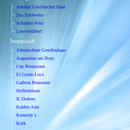
Attentat Griechischer Salat
Das Edelweiss
Schinken Peter
Löwenstüberl
Innenstadt
Altmünchner Gesellenhaus
Augustiner am Dom
City Restaurant
El Gordo Loco
Galleria Ristorante
Hofbräuhaus
IL Dottore
Kaiden Asia
Kennedy´s
Kork