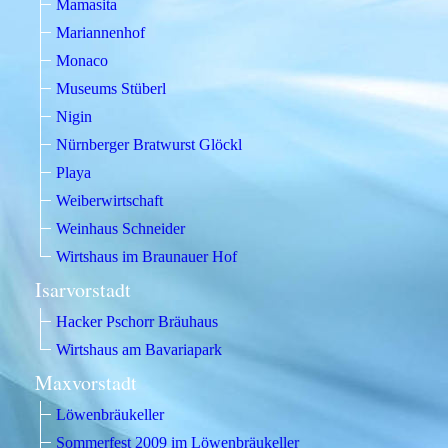
Mamasita
Mariannenhof
Monaco
Museums Stüberl
Nigin
Nürnberger Bratwurst Glöckl
Playa
Weiberwirtschaft
Weinhaus Schneider
Wirtshaus im Braunauer Hof
Isarvorstadt
Hacker Pschorr Bräuhaus
Wirtshaus am Bavariapark
Maxvorstadt
Löwenbräukeller
Sommerfest 2009 im Löwenbräukeller