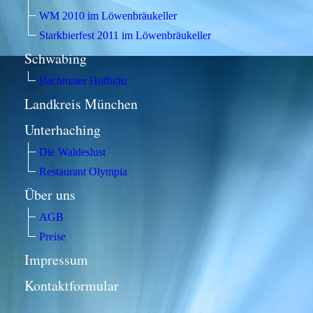
WM 2010 im Löwenbräukeller
Starkbierfest 2011 im Löwenbräukeller
Schwabing
Bachmaier Hofbräu
Landkreis München
Unterhaching
Die Waldeslust
Restaurant Olympia
Über uns
AGB
Preise
Impressum
Kontaktformular